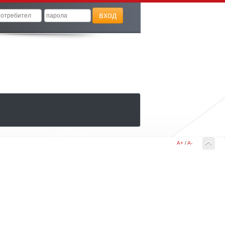
вход
A+
/
A-