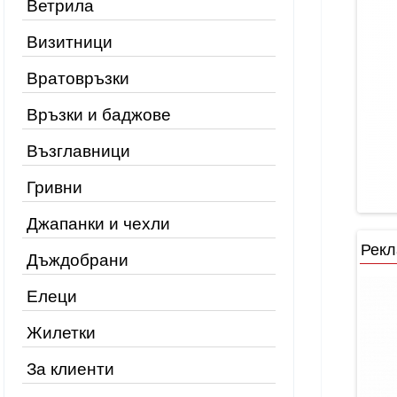
Ветрила
Визитници
Вратовръзки
Връзки и баджове
Възглавници
Гривни
Джапанки и чехли
Рекл
Дъждобрани
Елеци
Жилетки
За клиенти