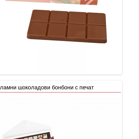
ламни шоколадови бонбони с печат