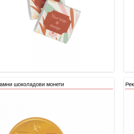
амни шоколадови монети
Рек