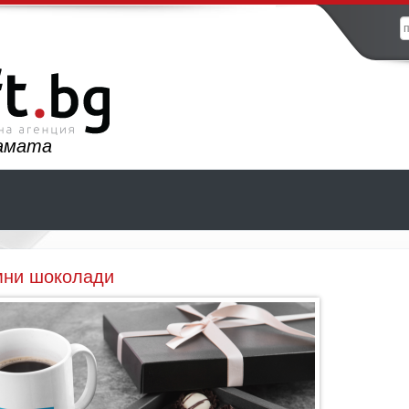
ламата
мни шоколади