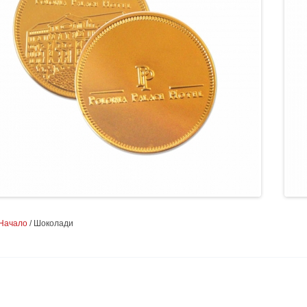
Начало
/ Шоколади