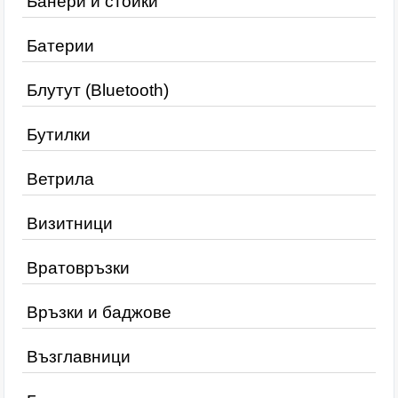
Банери и стойки
Батерии
Блутут (Bluetooth)
Бутилки
Ветрила
Визитници
Вратовръзки
Връзки и баджове
Възглавници