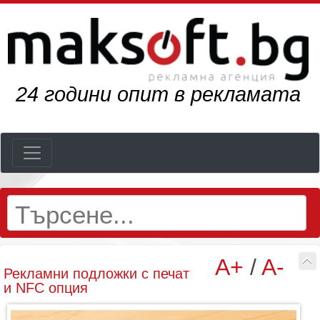
27
години опит в рекламата
A+
/
A-
Рекламни подложки с печат
и NFC опция