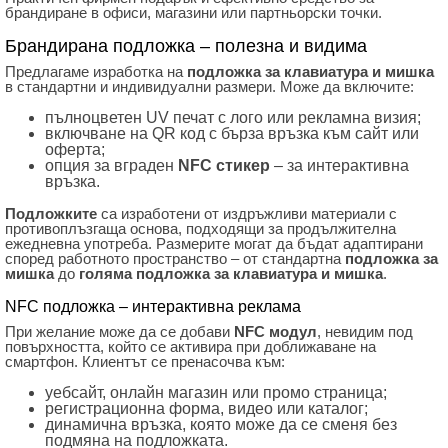
брандиране в офиси, магазини или партньорски точки.
Брандирана подложка – полезна и видима
Предлагаме изработка на
подложка за клавиатура и мишка
в стандартни и индивидуални размери. Може да включите:
пълноцветен UV печат с лого или рекламна визия;
включване на QR код с бърза връзка към сайт или
оферта;
опция за вграден
NFC стикер
– за интерактивна
връзка.
Подложките
са изработени от издръжливи материали с
противоплъзгаща основа, подходящи за продължителна
ежедневна употреба. Размерите могат да бъдат адаптирани
според работното пространство – от стандартна
подложка за
мишка
до
голяма подложка за клавиатура и мишка
.
NFC подложка – интерактивна реклама
При желание може да се добави
NFC модул
, невидим под
повърхността, който се активира при доближаване на
смартфон. Клиентът се пренасочва към:
уебсайт, онлайн магазин или промо страница;
регистрационна форма, видео или каталог;
динамична връзка, която може да се сменя без
подмяна на подложката.