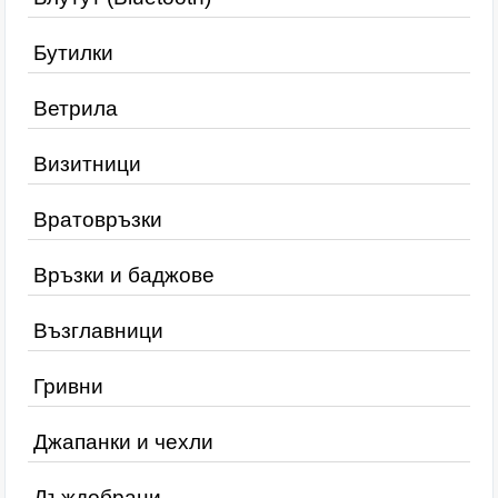
Бутилки
Ветрила
Визитници
Вратовръзки
Връзки и баджове
Възглавници
Гривни
Джапанки и чехли
Дъждобрани