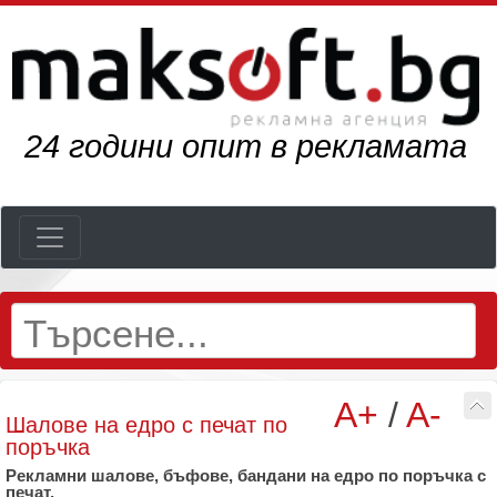
29
години опит в рекламата
A+
/
A-
Шалове на едро с печат по
поръчка
Рекламни шалове, бъфове, бандани на едро по поръчка с
печат.