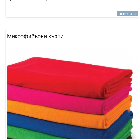
повече »
Микрофибърни кърпи