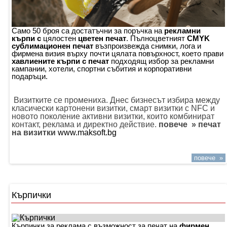
Само 50 броя са достатъчни за поръчка на
рекламни
кърпи с
цялостен
цветен печат
. Пълноцветният
CMYK
сублимационен печат
възпроизвежда снимки, лога и
фирмена визия върху почти цялата повърхност, което прави
хавлиените кърпи с печат
подходящ избор за рекламни
кампании, хотели, спортни събития и корпоративни
подаръци.
Визитките се промениха. Днес бизнесът избира между
класически картонени визитки, смарт визитки с NFC и
новото поколение активни визитки, които комбинират
контакт, реклама и директно действие.
повече » печат
на визитки
www.maksoft.bg
повече »
Кърпички
Кърпички за реклама с възможност за печат на
фирмен