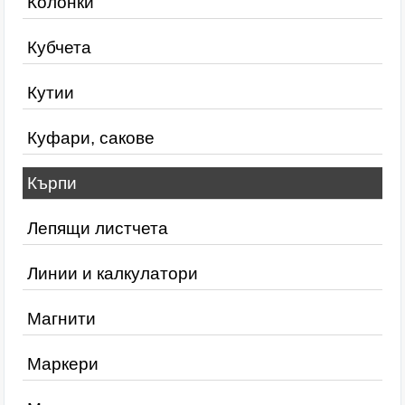
Колонки
Кубчета
Кутии
Куфари, сакове
Кърпи
Лепящи листчета
Линии и калкулатори
Магнити
Маркери