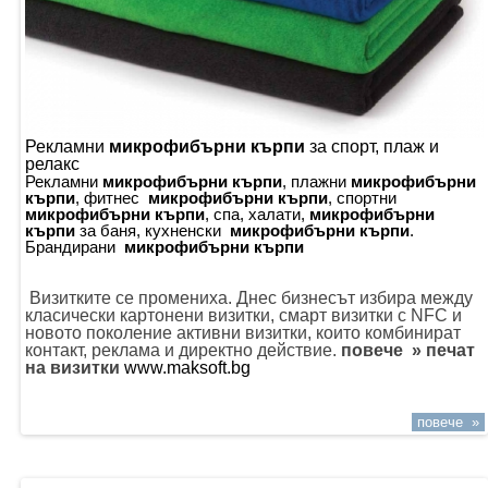
Рекламни
микрофибърни кърпи
за спорт, плаж и
релакс
Рекламни
микрофибърни кърпи
, плажни
микрофибърни
кърпи
, фитнес
микрофибърни кърпи
, спортни
микрофибърни кърпи
, спа, халати,
микрофибърни
кърпи
за баня, кухненски
микрофибърни кърпи
.
Брандирани
микрофибърни кърпи
Визитките се промениха. Днес бизнесът избира между
класически картонени визитки, смарт визитки с NFC и
новото поколение активни визитки, които комбинират
контакт, реклама и директно действие.
повече » печат
на визитки
www.maksoft.bg
повече »