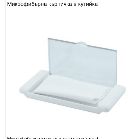
Микрофибърна кърпичка в кутийка
Микрофибърна кърпа в пластмасов калъф.