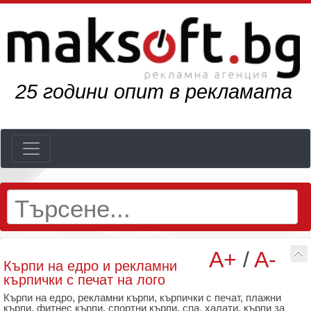
28
години опит в рекламата
A+
/
A-
Кърпи на едро и рекламни
кърпички с печат на лого
Кърпи на едро, рекламни кърпи, кърпички с печат, плажни
кърпи, фитнес кърпи, спортни кърпи, спа, халати, кърпи за